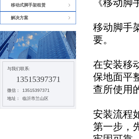
《移动脚
移动式脚手架租赁
解决方案
移动脚手
要。
在安装移
与我们联系:
保地面平
13515397371
查所使用
微信：
13515397371
地址：
临沂市兰山区
安装流程
第一步，