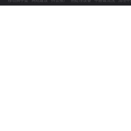
移动脚手架
网站建设
抖音推广
热处理设备
甲醛罐清洗
清理甲