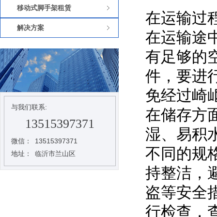
移动式脚手架租赁
在运输过
解决方案
在运输途
有足够的
件，要进
免经过崎
与我们联系:
在储存方
13515397371
湿、易积
微信：
13515397371
不同的规
地址：
临沂市兰山区
持整洁，
盗等安全
行检查，